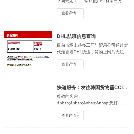
下新规定：1、禁止使用带有第三方
LOGO的箱子，如WAL&nbsp;MART、
查看详情 +
HOME&nbsp;DEPT，甚至是亚马逊自
己的退运箱。2、禁止外箱上印有任何
网站网址。3、禁止外箱上使用打包带
（绑带）。4
DHL航班信息查询
目前市场上很多工厂与贸易公司通过货
代走香港DHL快递，货物上网后无法确
定是否已上飞机，KCO凯秀物流介绍香
查看详情 +
港DHL航班查询网址,输入DHL运单号码
便可知道货物具体起飞时间、DHL货物
是否上飞机，网址:http://apps.dh
快递服务：发往韩国货物需CCIC号码
尊敬的客户：
&nbsp;&nbsp;&nbsp;&nbsp;您好！应
韩国海关要求，即日起，所有通过商业
查看详情 +
快递渠道发往韩国的货件（包括商业件
和私人件）都需要提供收件人CCIC号
码，