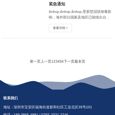
（CCIC:CustomsClearanceIndigenousCo
紧急通知
&nbsp;&nbsp;&nbsp;受新型冠状病毒影
响，海外部分国家及地区已陆续出台延
迟复工、交通管控以及封闭/隔离等防控
查看详情 +
措施；受此影响，各代理服务商均有出
现货物积压及航班舱位紧张的情况，货
物的转运以及派送均会出现不
第一页
上一页
1
2
3
4
5
6
下一页
最末页
联系我们
地址：
深圳市宝安区福海街道新和社区工业北区39号101
电话：
189 3865 4991 / 0755-2321 2746